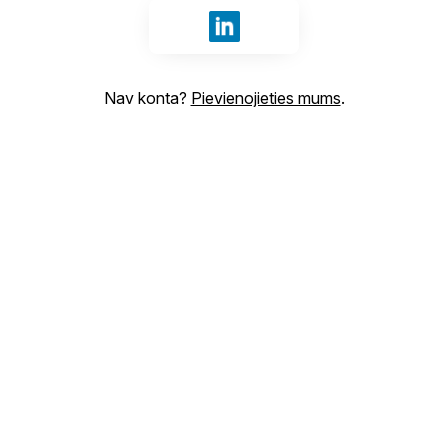
Pierakstīties ar LinkedIn
Nav konta?
Pievienojieties mums
.